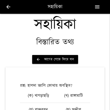
সহায়িকা
arrow_back
menu
সহায়িকা
বিস্তারিত তথ্য
আগের পেজে ফিরে যান
arrow_back
প্রশ্ন: হালদা ভ্যালি কোথায় অবস্থিত?
(ক) খাগড়াছড়ি
(খ) রাঙ্গামাটি
(গ) বান্দরবন
(ঘ) সন্দীপ