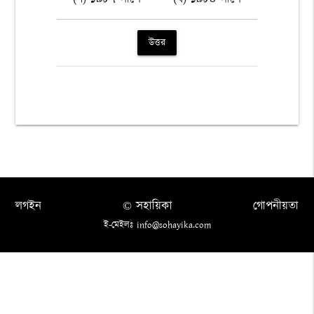
উত্তর
লগইন
© সহায়িকা
গোপনীয়তা
ই-মেইলঃ info@sohayika.com