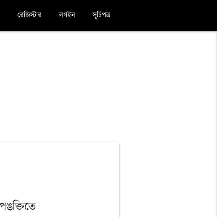
রেজিস্টার
লগইন
সূচিপত্র
পঙক্তিতে