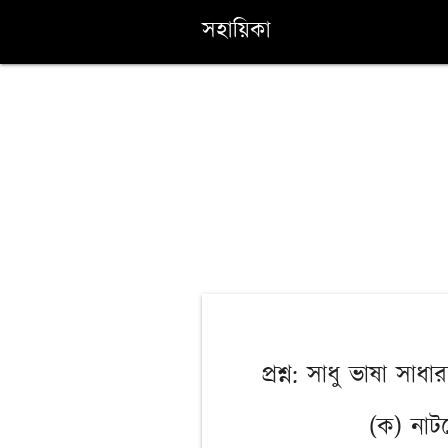
সহায়িকা
প্রশ্ন: সাধু ভাষা স
(ক) নাট