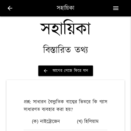
সহায়িকা
arrow_back
menu
সহায়িকা
বিস্তারিত তথ্য
আগের পেজে ফিরে যান
arrow_back
প্রশ্ন: সাধারন বৈদ্যুতিক বাল্বের ভিতরে কি গ্যাস
সাধারণত ব্যবহার করা হয়?
(ক) নাইট্রোজেন
(খ) হিলিয়াম