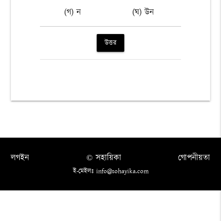
(গ) ন
(ঘ) উন
উত্তর
লগইন
© সহায়িকা
গোপনীয়তা
ই-মেইলঃ info@sohayika.com