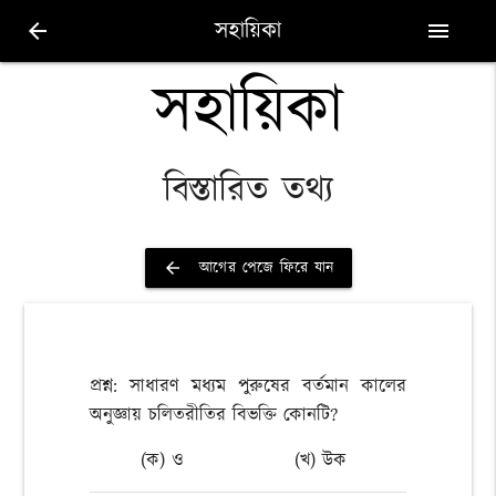
সহায়িকা
arrow_back
menu
সহায়িকা
বিস্তারিত তথ্য
আগের পেজে ফিরে যান
arrow_back
প্রশ্ন: সাধারণ মধ্যম পুরুষের বর্তমান কালের
অনুজ্ঞায় চলিতরীতির বিভক্তি কোনটি?
(ক) ও
(খ) উক