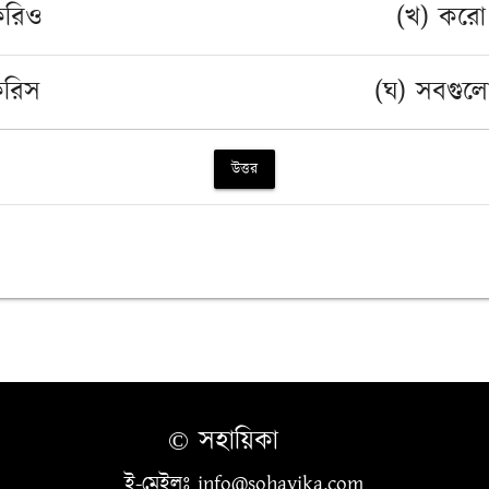
করিও
(খ) করো
করিস
(ঘ) সবগুল
উত্তর
© সহায়িকা
ই-মেইলঃ info@sohayika.com