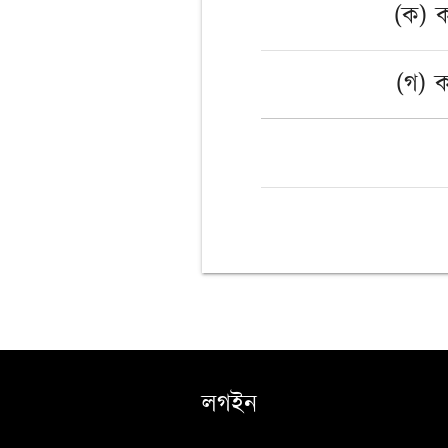
(ক) 
(গ) 
লগইন