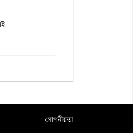
োই
গোপনীয়তা