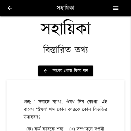
সহায়িকা
arrow_back
menu
সহায়িকা
বিস্তারিত তথ্য
আগের পেজে ফিরে যান
arrow_back
প্রশ্ন: ‘ সবাঙ্গে ব্যাথা, ঔষধ দিব কোথা’ এই
বাক্যে ‘ঔষধ’ শব্দ কোন কারকে কোন বিভক্তির
উদাহরণ?
(ক) কর্ম কারকে শূন্য
(খ) সম্পাদনে সপ্তমী