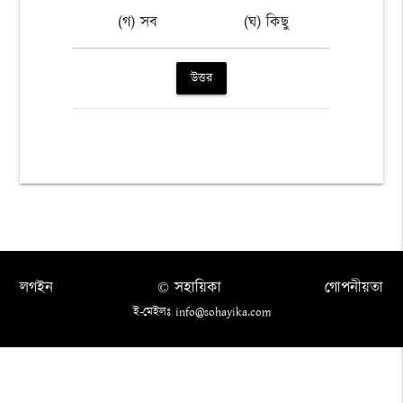
(গ) সব
(ঘ) কিছু
উত্তর
লগইন
© সহায়িকা
গোপনীয়তা
ই-মেইলঃ info@sohayika.com