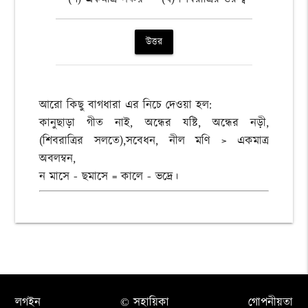
উত্তর
আরো কিছু বাগধারা এর নিচে দেওয়া হল:
কানুছাড়া গীত নাই, অন্ধের যষ্টি, অন্ধের নড়ী,
(শিবরাত্রির সলতে),সবেধন, নীল মণি > একমাত্র
অবলম্বন,
ন মাসে - ছমাসে = কালে - ভদ্রে।
লগইন
© সহায়িকা
গোপনীয়তা