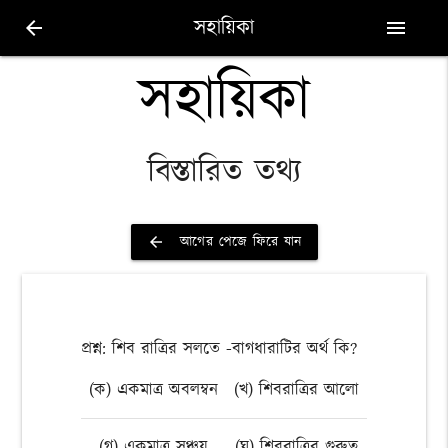
সহায়িকা
arrow_back
menu
সহায়িকা
বিস্তারিত তথ্য
আগের পেজে ফিরে যান
arrow_back
প্রশ্ন: শিব রাত্রির সলতে -বাগধারাটির অর্থ কি?
(ক) একমাত্র অবলম্বন
(খ) শিবরাত্রির আলো
(গ) একমাত্র সঞ্চয়
(ঘ) শিবরাত্রির গুরুত্ব