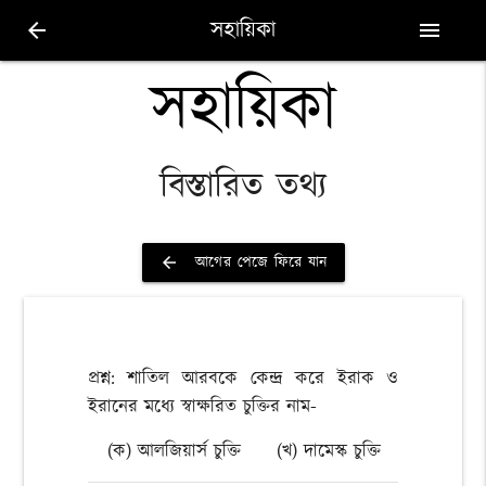
সহায়িকা
arrow_back
menu
সহায়িকা
বিস্তারিত তথ্য
আগের পেজে ফিরে যান
arrow_back
প্রশ্ন: শাতিল আরবকে কেন্দ্র করে ইরাক ও
ইরানের মধ্যে স্বাক্ষরিত চুক্তির নাম-
(ক) আলজিয়ার্স চুক্তি
(খ) দামেস্ক চুক্তি