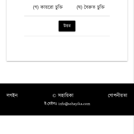
(গ) কায়রো চুক্তি
(ঘ) বৈরুত চুক্তি
উত্তর
লগইন
© সহায়িকা
গোপনীয়তা
ই-মেইলঃ info@sohayika.com