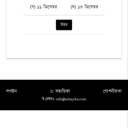
(গ) ১১ ডিসেম্বর
(ঘ) ১৩ ডিসেম্বর
উত্তর
লগইন
© সহায়িকা
গোপনীয়তা
ই-মেইলঃ info@sohayika.com