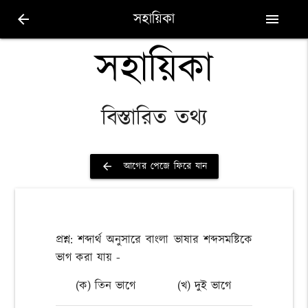
সহায়িকা
arrow_back
menu
সহায়িকা
বিস্তারিত তথ্য
আগের পেজে ফিরে যান
arrow_back
প্রশ্ন: শব্দার্থ অনুসারে বাংলা ভাষার শব্দসমষ্টিকে
ভাগ করা যায় -
(ক) তিন ভাগে
(খ) দুই ভাগে