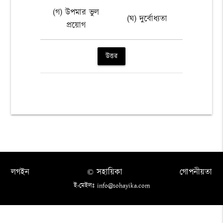
(গ) উপমার ভুল
(ঘ) দুর্বোধ্যতা
প্রয়োগ
উত্তর
লগইন
© সহায়িকা
গোপনীয়তা
ই-মেইলঃ info@sohayika.com