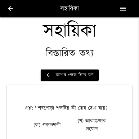
সহায়িকা
arrow_back
menu
সহায়িকা
বিস্তারিত তথ্য
আগের পেজে ফিরে যান
arrow_back
প্রশ্ন: ' শবপোড়া শব্দটির কী দোষ দেখা যায়?
(খ) আকাঙক্ষার
(ক) গুরুচন্ডালী
প্রয়োগ