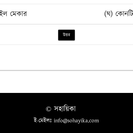
াইল মেকার
(ঘ) কোনট
উত্তর
© সহায়িকা
ই-মেইলঃ info@sohayika.com