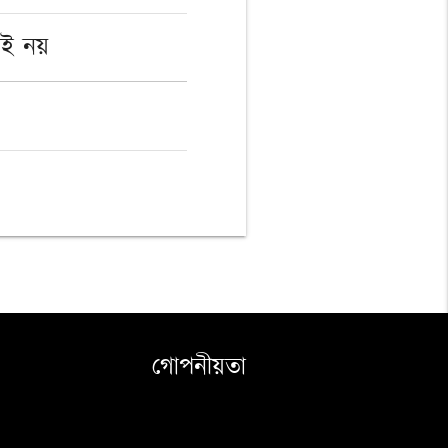
িই নয়
গোপনীয়তা