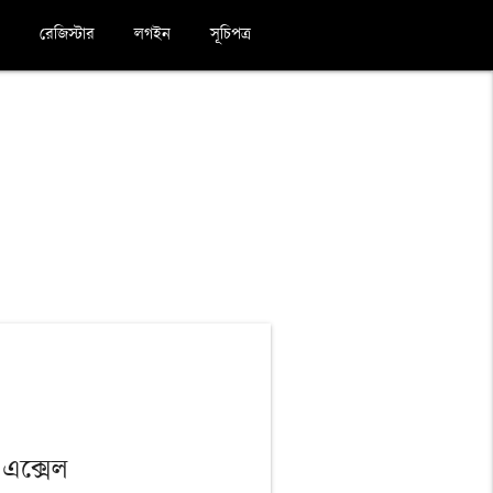
রেজিস্টার
লগইন
সূচিপত্র
এক্সেল