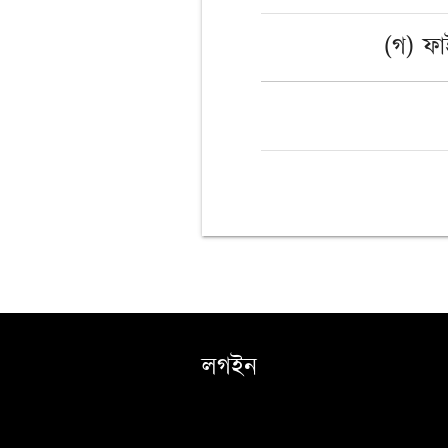
(গ) ফ
লগইন