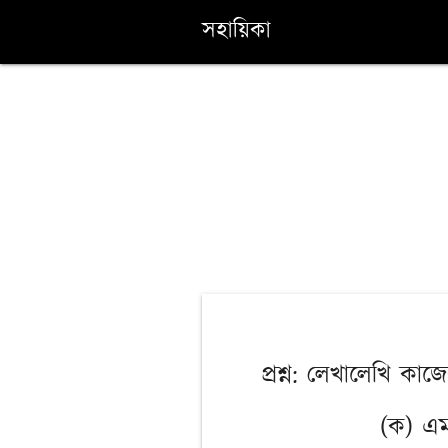
সহায়িকা
প্রশ্ন: লেখালেখি কাজ
(ক) এম