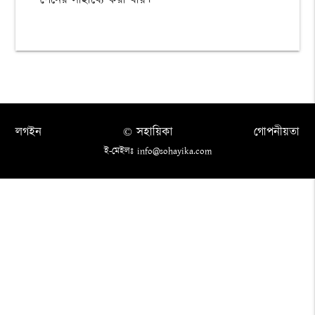
পেনের সাহায্যে করা যায়।
লগইন
© সহায়িকা
গোপনীয়তা
ই-মেইলঃ info@sohayika.com