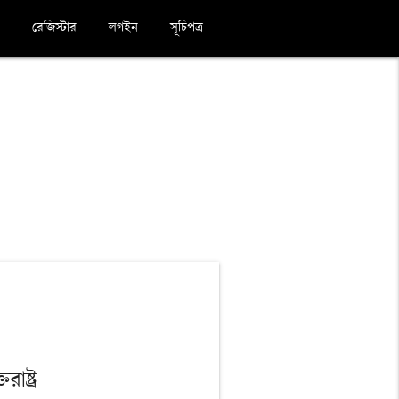
রেজিস্টার
লগইন
সূচিপত্র
রাষ্ট্র