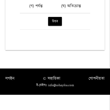
(গ) পর্যন্ত
(ঘ) অতিক্রান্ত
উত্তর
লগইন
© সহায়িকা
গোপনীয়তা
ই-মেইলঃ info@sohayika.com