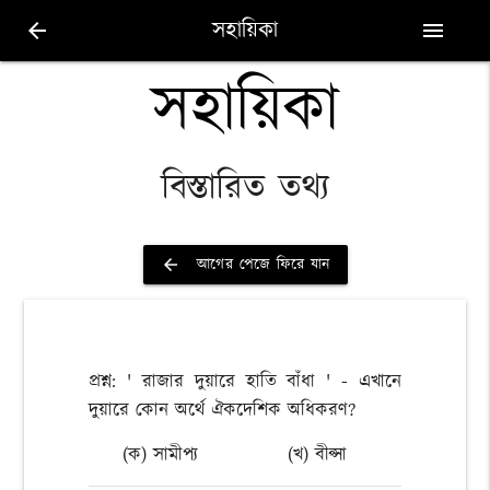
সহায়িকা
arrow_back
menu
সহায়িকা
বিস্তারিত তথ্য
আগের পেজে ফিরে যান
arrow_back
প্রশ্ন: ' রাজার দুয়ারে হাতি বাঁধা ' - এখানে
দুয়ারে কোন অর্থে ঐকদেশিক অধিকরণ?
(ক) সামীপ্য
(খ) বীপ্সা