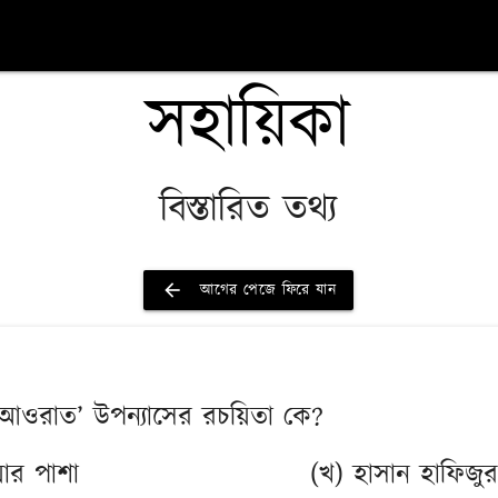
সহায়িকা
বিস্তারিত তথ্য
arrow_back
আগের পেজে ফিরে যান
ি আওরাত’ উপন্যাসের রচয়িতা কে?
ার পাশা
(খ) হাসান হাফিজু