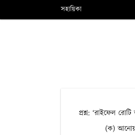
সহায়িকা
প্রশ্ন: ‘রাইফেল রোট
(ক) আনোয়