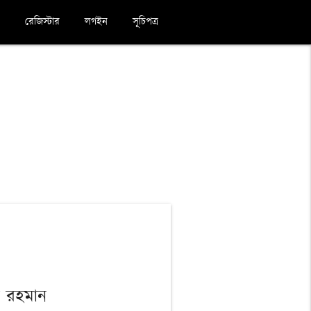
রেজিস্টার
লগইন
সূচিপত্র
র রহমান