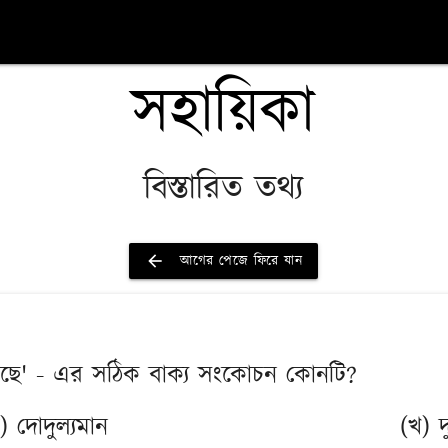
সহায়িকা
বিস্তারিত তথ্য
arrow_back
আগের পেজে ফিরে যান
 দুলছে' - এর সঠিক বাক্য সংকোচন কোনটি?
) দোদুল্যমান
(খ) দ