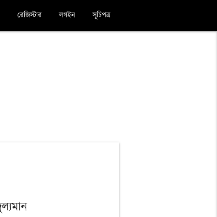
রেজিস্টার
লগইন
সূচিপত্র
ুল্যমান