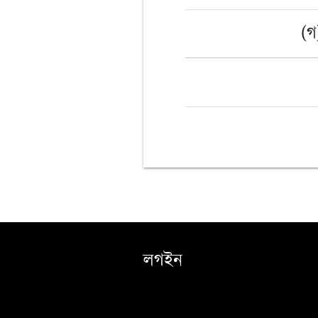
(গ
লগইন