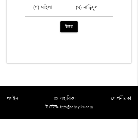
(গ) মহিলা
(ঘ) নাড়িমূল
উত্তর
লগইন
© সহায়িকা
গোপনীয়তা
ই-মেইলঃ info@sohayika.com