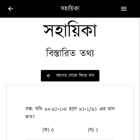
সহায়িকা
arrow_back
menu
সহায়িকা
বিস্তারিত তথ্য
আগের পেজে ফিরে যান
arrow_back
প্রশ্ন: যদি x4-x2+1=0 হলে x3+1/x3 এর মান
কত?
(ক) 0
(খ) 3