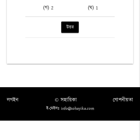
(গ) 2
(ঘ) 1
উত্তর
লগইন
© সহায়িকা
গোপনীয়তা
ই-মেইলঃ info@sohayika.com