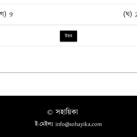
(গ) 9
(ঘ) 
উত্তর
© সহায়িকা
ই-মেইলঃ info@sohayika.com