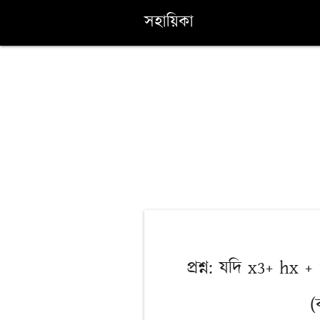
সহায়িকা
প্রশ্ন: যদি x3+ h
(