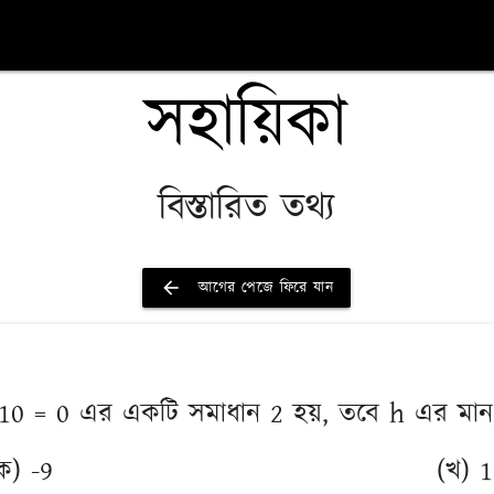
সহায়িকা
বিস্তারিত তথ্য
arrow_back
আগের পেজে ফিরে যান
x + 10 = 0 এর একটি সমাধান 2 হয়, তবে h এর মা
ক) -9
(খ) 