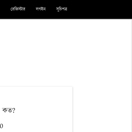
রেজিস্টার
লগইন
সূচিপত্র
ন কত?
10