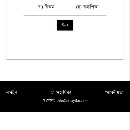
(গ) দ্বিকর্ম
(ঘ) সমাপিকা
উত্তর
লগইন
© সহায়িকা
গোপনীয়তা
ই-মেইলঃ info@sohayika.com