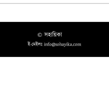
© সহায়িকা
ই-মেইলঃ info@sohayika.com