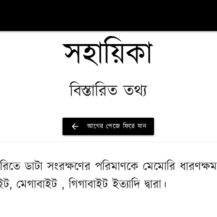
সহায়িকা
বিস্তারিত তথ্য
arrow_back
আগের পেজে ফিরে যান
োরিতে ডাটা সংরক্ষণের পরিমাণকে মেমোরি ধারণক্ষ
 মেগাবাইট , গিগাবাইট ইত্যাদি দ্বারা।