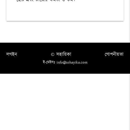
ছোট এবং কাজের ক্ষমতা ও কম।
লগইন
© সহায়িকা
গোপনীয়তা
ই-মেইলঃ info@sohayika.com