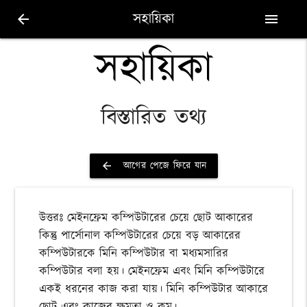
সহায়িকা
arrow_back
menu
সহায়িকা
বিস্তারিত তথ্য
আগের পেজে ফিরে যান
arrow_back
উত্তরঃ মেইনফ্রেম কম্পিউটারের চেয়ে ছোট আকারের
কিন্তু পার্সোনাল কম্পিউটারের চেয়ে বড় আকারের
কম্পিউটারকে মিনি কম্পিউটার বা মধ্যমসারির
কম্পিউটার বলা হয়। মেইনফ্রেম এবং মিনি কম্পিউটারে
একই ধরনের কাজ করা যায়। মিনি কম্পিউটার আকারে