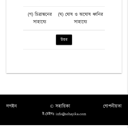
(গ) চিত্রাঙ্কনের
(ঘ) ঘোষ ও অঘোষ ধ্বনির
সাহায্যে
সাহায্যে
উত্তর
লগইন
© সহায়িকা
গোপনীয়তা
ই-মেইলঃ info@sohayika.com