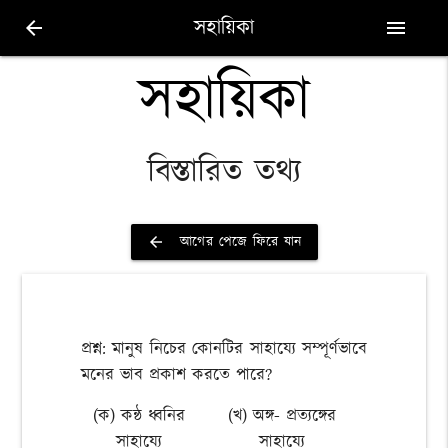
সহায়িকা
arrow_back
menu
সহায়িকা
বিস্তারিত তথ্য
আগের পেজে ফিরে যান
arrow_back
প্রশ্ন: মানুষ নিচের কোনটির সাহায্যে সম্পূর্ণভাবে
মনের ভাব প্রকাশ করতে পারে?
(ক) কন্ঠ ধ্বনির
(খ) অঙ্গ- প্রত্যঙ্গের
সাহায্যে
সাহায্যে