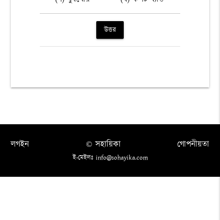
উত্তর
লগইন
© সহায়িকা
গোপনীয়তা
ই-মেইলঃ info@sohayika.com