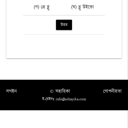
(গ) গ্রে ব্লু
(ঘ) ব্লু উইন্ডো
উত্তর
লগইন
© সহায়িকা
গোপনীয়তা
ই-মেইলঃ info@sohayika.com