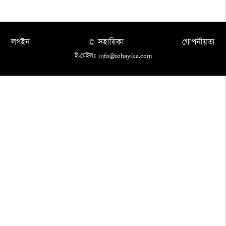
লগইন
© সহায়িকা
গোপনীয়তা
ই-মেইলঃ info@sohayika.com