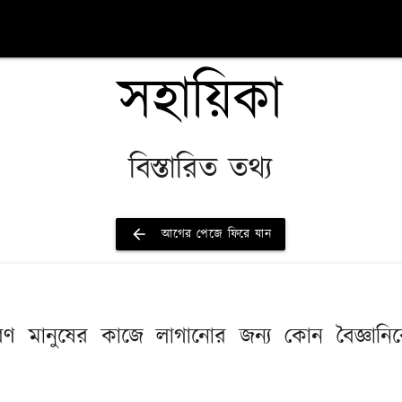
সহায়িকা
বিস্তারিত তথ্য
arrow_back
আগের পেজে ফিরে যান
 সাধারণ মানুষের কাজে লাগানোর জন্য কোন বৈজ্ঞা