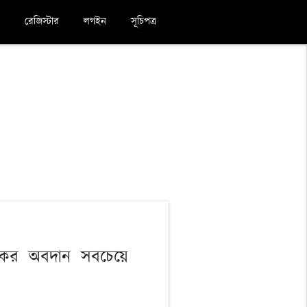
রেজিস্টার
লগইন
সূচিপত্র
নিকের অবদান সবচেয়ে