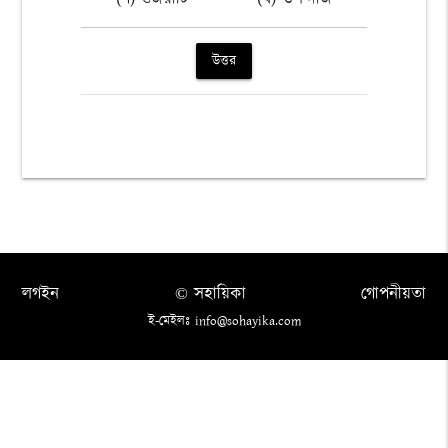
উত্তর
লগইন
© সহায়িকা
গোপনীয়তা
ই-মেইলঃ info@sohayika.com