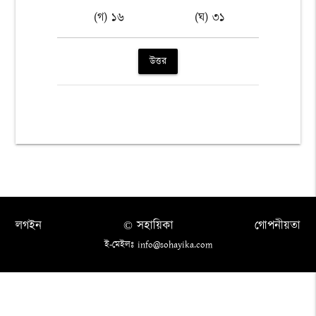
(গ) ১৬
(ঘ) ৩১
উত্তর
লগইন
© সহায়িকা
গোপনীয়তা
ই-মেইলঃ info@sohayika.com