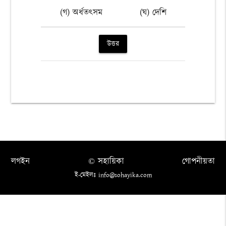
(গ) অর্ধতৎসম
(ঘ) দেশি
উত্তর
লগইন
© সহায়িকা
গোপনীয়তা
ই-মেইলঃ info@sohayika.com