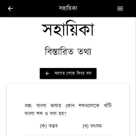
সহায়িকা
arrow_back
menu
সহায়িকা
বিস্তারিত তথ্য
আগের পেজে ফিরে যান
arrow_back
প্রশ্ন: বাংলা ভাষার কোন শব্দগুলোকে খাঁটি
বাংলা শব্দ ও বলা হয়?
(ক) তদ্ভব
(খ) তৎসম