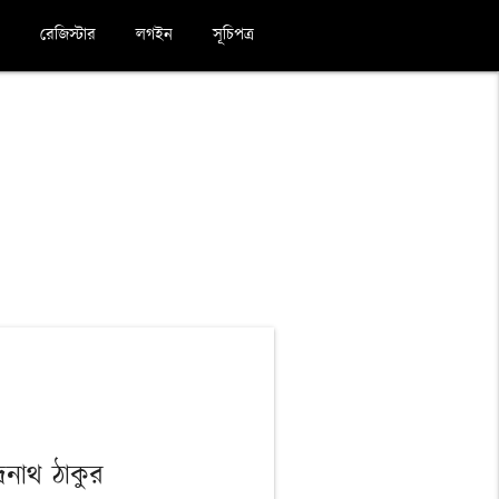
রেজিস্টার
লগইন
সূচিপত্র
দ্রনাথ ঠাকুর