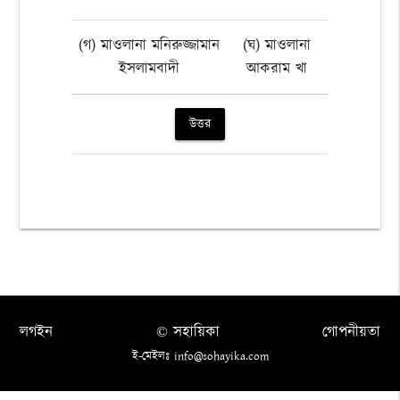
(গ) মাওলানা মনিরুজ্জামান
(ঘ) মাওলানা
ইসলামবাদী
আকরাম খা
উত্তর
লগইন
© সহায়িকা
গোপনীয়তা
ই-মেইলঃ info@sohayika.com