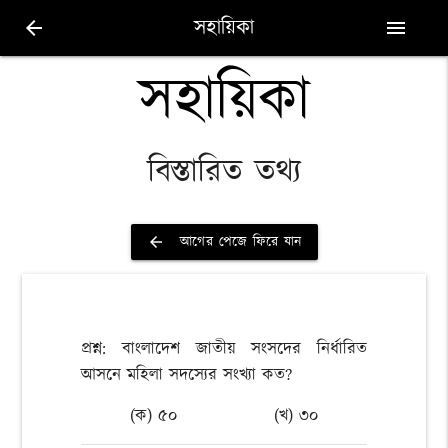
সহায়িকা
arrow_back
menu
সহায়িকা
বিস্তারিত তথ্য
আগের পেজে ফিরে যান
arrow_back
প্রশ্ন: বাংলাদেশ জাতীয় সংসদের নির্ধারিত
আসনে মহিলা সদস্যের সংখ্যা কত?
(ক) ৫০
(খ) ৩০