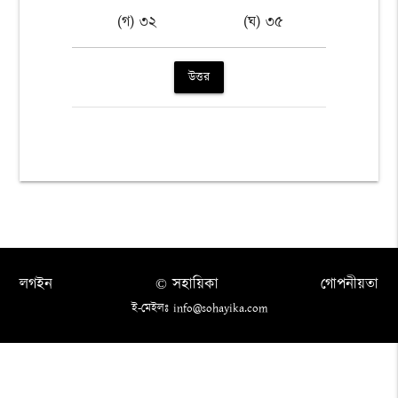
(গ) ৩২
(ঘ) ৩৫
উত্তর
লগইন
© সহায়িকা
গোপনীয়তা
ই-মেইলঃ info@sohayika.com