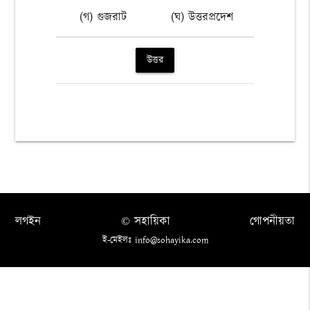
(গ) গুজরাট
(ঘ) উত্তরপ্রদেশ
উত্তর
লগইন
© সহায়িকা
গোপনীয়তা
ই-মেইলঃ info@sohayika.com