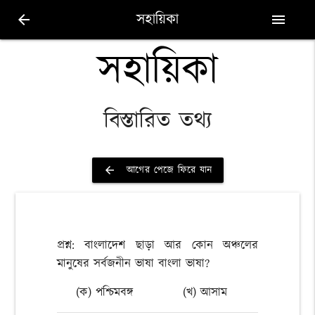
সহায়িকা
arrow_back
menu
সহায়িকা
বিস্তারিত তথ্য
আগের পেজে ফিরে যান
arrow_back
প্রশ্ন: বাংলাদেশ ছাড়া আর কোন অঞ্চলের
মানুষের সর্বজনীন ভাষা বাংলা ভাষা?
(ক) পশ্চিমবঙ্গ
(খ) আসাম