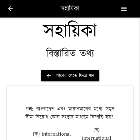
সহায়িকা
arrow_back
menu
সহায়িকা
বিস্তারিত তথ্য
আগের পেজে ফিরে যান
arrow_back
প্রশ্ন: বাংলাদেশ এবং মায়ানমারের মধ্যে সমুদ্র
সীমা বিরোধ কোন সংস্থার মাধ্যমে নিষ্পত্তি হয়?
(খ)
(ক) International
International