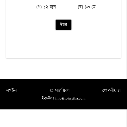
(গ) ১২ জুন
(ঘ) ১৩ মে
উত্তর
লগইন
© সহায়িকা
গোপনীয়তা
ই-মেইলঃ info@sohayika.com