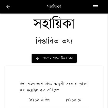
সহায়িকা
arrow_back
menu
সহায়িকা
বিস্তারিত তথ্য
আগের পেজে ফিরে যান
arrow_back
প্রশ্ন: বাংলাদেশে প্রথম অস্থায়ী সরকার ঘোষণা
করা হয়েছিল কত তারিখে?
(ক) ১০ এপ্রিল
(খ) ১০ মে