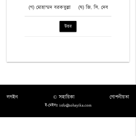
(গ) মোহাম্মদ বরকতুল্লা
(ঘ) জি. সি. দেব
উত্তর
লগইন
© সহায়িকা
গোপনীয়তা
ই-মেইলঃ info@sohayika.com