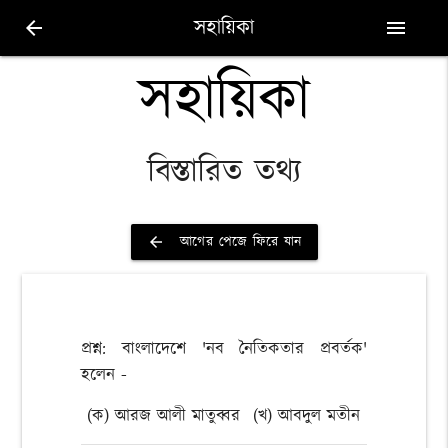
সহায়িকা
arrow_back
menu
সহায়িকা
বিস্তারিত তথ্য
আগের পেজে ফিরে যান
arrow_back
প্রশ্ন: বাংলাদেশে 'নব নৈতিকতার প্রবর্তক'
হলেন -
(ক) আরজ আলী মাতুব্বর
(খ) আবদুল মতীন