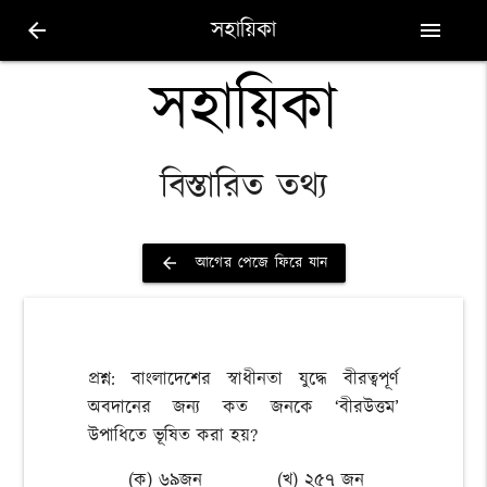
সহায়িকা
arrow_back
menu
সহায়িকা
বিস্তারিত তথ্য
আগের পেজে ফিরে যান
arrow_back
প্রশ্ন: বাংলাদেশের স্বাধীনতা যুদ্ধে বীরত্বপূর্ণ
অবদানের জন্য কত জনকে ‘বীরউত্তম’
উপাধিতে ভূষিত করা হয়?
(ক) ৬৯জন
(খ) ২৫৭ জন