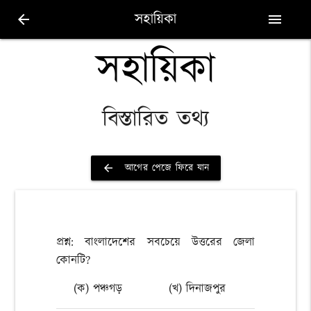
সহায়িকা
arrow_back
menu
সহায়িকা
বিস্তারিত তথ্য
আগের পেজে ফিরে যান
arrow_back
প্রশ্ন: বাংলাদেশের সবচেয়ে উত্তরের জেলা
কোনটি?
(ক) পঞ্চগড়
(খ) দিনাজপুর