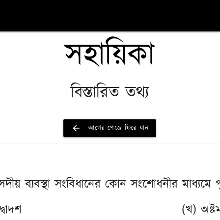
সহায়িকা
বিস্তারিত তথ্য
arrow_back
আগের পেজে ফিরে যান
ংসদীয় ব্যবস্থা সংবিধানের কোন সংশোধনীর মাধ্যমে পু
দ্বাদশ
(খ) অষ্ট