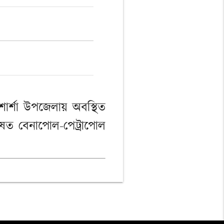
ার্শা উপজেলায় অবস্থিত
শেষত বেনাপোল-পেট্রাপোল