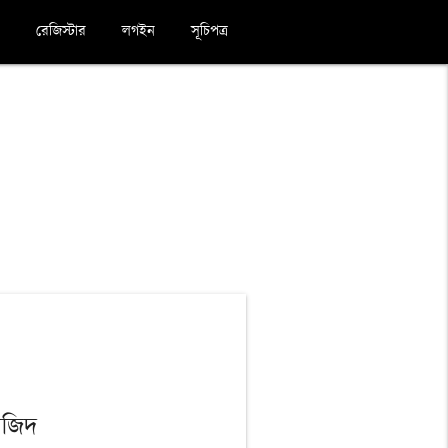
রেজিস্টার
লগইন
সূচিপত্র
সজিদ