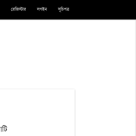
রেজিস্টার
লগইন
সূচিপত্র
াটি