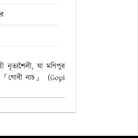
ুর
 নৃত্যশৈলী, যা মণিপুর
ানে 『গোবী নাচ』 (Gopi