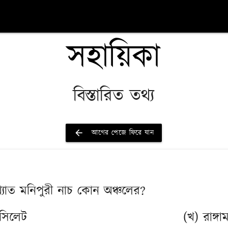
সহায়িকা
বিস্তারিত তথ্য
arrow_back
আগের পেজে ফিরে যান
িখ্যাত মনিপুরী নাচ কোন অঞ্চলের?
সিলেট
(খ) রাঙ্গাম