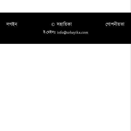
লগইন
© সহায়িকা
গোপনীয়তা
ই-মেইলঃ info@sohayika.com