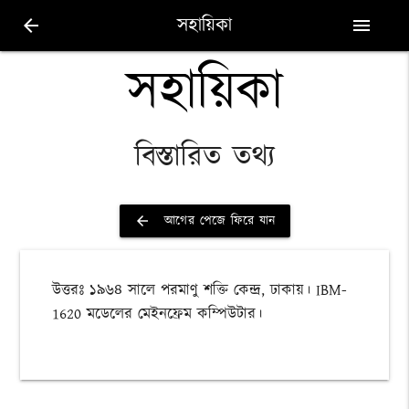
সহায়িকা
arrow_back
menu
সহায়িকা
বিস্তারিত তথ্য
আগের পেজে ফিরে যান
arrow_back
উত্তরঃ ১৯৬৪ সালে পরমাণু শক্তি কেন্দ্র, ঢাকায়। IBM-
1620 মডেলের মেইনফ্রেম কম্পিউটার।