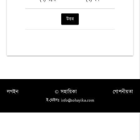
উত্তর
লগইন
© সহায়িকা
গোপনীয়তা
ই-মেইলঃ info@sohayika.com