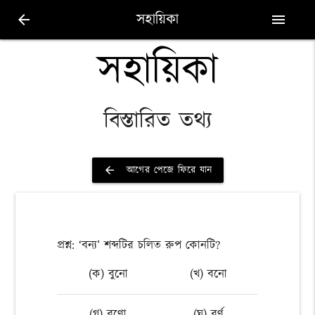
সহায়িকা
arrow_back
menu
সহায়িকা
বিস্তারিত তথ্য
আগের পেজে ফিরে যান
arrow_back
প্রশ্ন: ‘বন্য’ শব্দটির চলিত রুপ কোনটি?
(ক) বুনো
(খ) বনো
(গ) বণো
(ঘ) বর্ণ