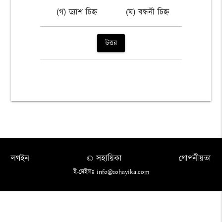
(গ) ড্যাশ চিহ্ন
(ঘ) বন্ধনী চিহ্ন
উত্তর
লগইন
© সহায়িকা
গোপনীয়তা
ই-মেইলঃ info@sohayika.com