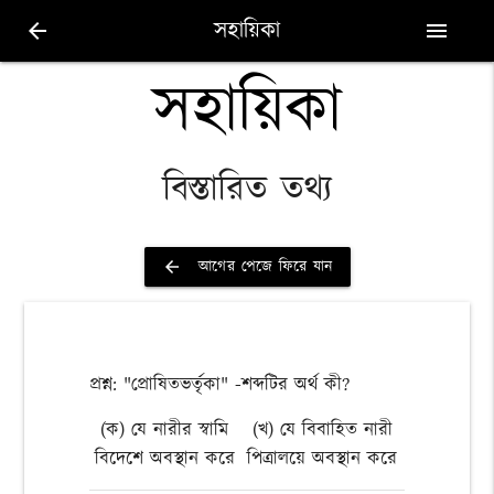
সহায়িকা
arrow_back
menu
সহায়িকা
বিস্তারিত তথ্য
আগের পেজে ফিরে যান
arrow_back
প্রশ্ন: "প্রোষিতভর্তৃকা" -শব্দটির অর্থ কী?
(ক) যে নারীর স্বামি
(খ) যে বিবাহিত নারী
বিদেশে অবস্থান করে
পিত্রালয়ে অবস্থান করে