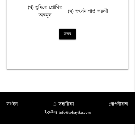
(গ) ভূমিতে প্রোথিত
(ঘ) ভৎর্সনাপ্রাপ্ত তরুণী
তরুমূল
উত্তর
লগইন
© সহায়িকা
গোপনীয়তা
ই-মেইলঃ info@sohayika.com