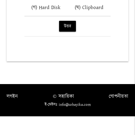
(গ) Hard Disk
(ঘ) Clipboard
উত্তর
লগইন
© সহায়িকা
গোপনীয়তা
ই-মেইলঃ info@sohayika.com